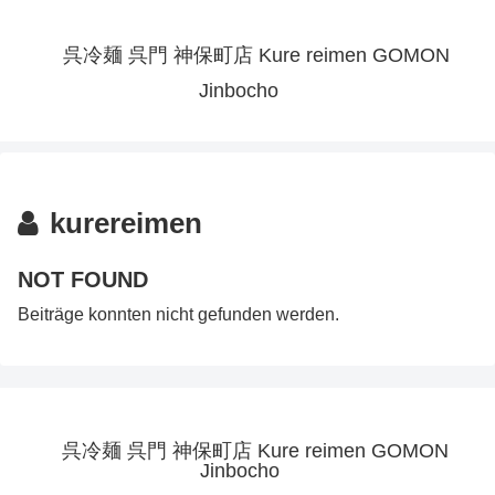
呉冷麺 呉門 神保町店 Kure reimen GOMON
Jinbocho
kurereimen
NOT FOUND
Beiträge konnten nicht gefunden werden.
呉冷麺 呉門 神保町店 Kure reimen GOMON
Jinbocho