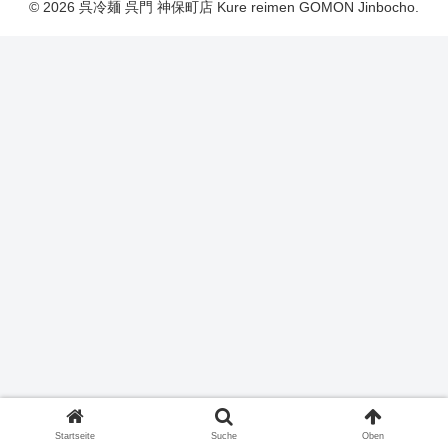
© 2026 呉冷麺 呉門 神保町店 Kure reimen GOMON Jinbocho.
Startseite
Suche
Oben